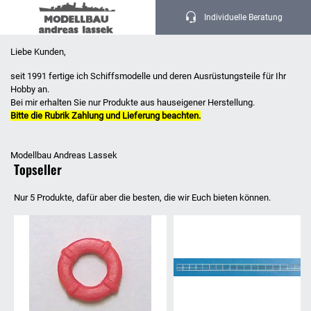
Individuelle Beratung
Startseite
Liebe Kunden,
Hohe Kundenzufriedenheit
Express Lieferung
Top Qualität
seit 1991 fertige ich Schiffsmodelle und deren Ausrüstungsteile für Ihr
Hobby an.
Bei mir erhalten Sie nur Produkte aus hauseigener Herstellung.
Bitte die Rubrik Zahlung und Lieferung beachten.
Modellbau Andreas Lassek
Topseller
Nur 5 Produkte, dafür aber die besten, die wir Euch bieten können.