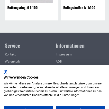
Rettungsring M 1:100
Relingstreifen M 1:100
Service
Informationen
Kontakt
Impressum
Warenkorb
AGB
Konto
Datenschutz
Merkzettel
Zahlung und Lieferung
Wir verwenden Cookies
Meine Downloads
Widerrufsrecht
Wir können diese zur Analyse unserer Besucherdaten platzieren, um unsere
Webseite zu verbessern, personalisierte Inhalte anzuzeigen und Ihnen ein
Wie bestellen?
großartiges Webseiten-Erlebnis zu bieten. Für weitere Informationen zu den
von uns verwendeten Cookies öffnen Sie die Einstellungen.
Vertrag widerrufen
* inkl. MwSt., zzgl.
Versandkosten