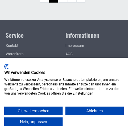
Service
Informationen
Kontakt
Impressum
Warenkorb
AGB
Konto
Datenschutz
Merkzettel
Zahlung und Lieferung
Wir verwenden Cookies
Meine Downloads
Widerrufsrecht
Wir können diese zur Analyse unserer Besucherdaten platzieren, um unsere
Webseite zu verbessern, personalisierte Inhalte anzuzeigen und Ihnen ein
Wie bestellen?
großartiges Webseiten-Erlebnis zu bieten. Für weitere Informationen zu den
von uns verwendeten Cookies öffnen Sie die Einstellungen.
Vertrag widerrufen
* inkl. MwSt., zzgl.
Versandkosten
Ok, weitermachen
Ablehnen
Modellbau Andreas Lassek - Produkte für den hochwertigen
Schiffsmodellbau
Nein, anpassen